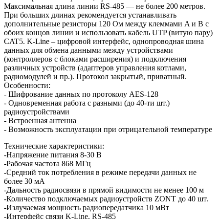
Максимальная длина линии RS-485 — не более 200 метров.
При больших длинах рекомендуется устанавливать
дополнительные резисторы 120 Ом между клеммами A и B с
обоих концов линии и использовать кабель UTP (витую пару)
CAT5. K-Line – цифровой интерфейс, однопроводная шина
данных для обмена данными между устройствами
(контроллеров с блоками расширения) и подключения
различных устройств (адаптеров управления котлами,
радиомодулей и пр.). Протокол закрытый, приватный.
Особенности:
- Шифрование данных по протоколу AES-128
- Одновременная работа с разными (до 40-ти шт.)
радиоустройствами
- Встроенная антенна
- Возможность эксплуатации при отрицательной температуре
Технические характеристики:
-Напряжение питания 8-30 В
-Рабочая частота 868 МГц
-Средний ток потребления в режиме передачи данных не
более 30 мА
-Дальность радиосвязи в прямой видимости не менее 100 м
-Количество подключаемых радиоустройств ZONT до 40 шт.
-Излучаемая мощность радиопередатчика 10 мВт
-Интерфейс связи K-Line, RS-485