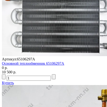
Артикул:
65106297А
Основной теплообменник 65106297А
0 р.
10 500 р.
Купить