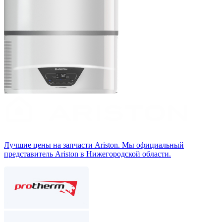
Лучшие цены на запчасти Аriston. Мы официальный
представитель Ariston в Нижегородской области.