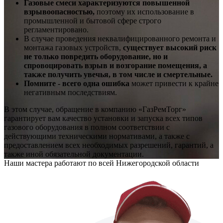
Газовые смеси характеризуются повышенной
взрывоопасностью,
поэтому их использование в
промышленной и бытовой сфере строго
регламентировано.
В случае проведения неквалифицированного ремонта и
монтажа газовых устройств,
существует высокий риск
не только повредить оборудование, но и
спровоцировать взрыв и возгорание помещения, а
также получить увечья, в том числе и смертельные.
Помните - всего одна ошибка
может привести к крайне
негативным последствиям.
В этом случае, обращение в компанию «ГазРемТорг»
гарантирует вам качество установки и запуска всех типов
газового оборудования в полном соответствии с
действующими техническими нормативами, а также с
предоставлением всех необходимых разрешений, гарантий, а
также иной обязательной документации.
Наши мастера работают по всей Нижегородской области