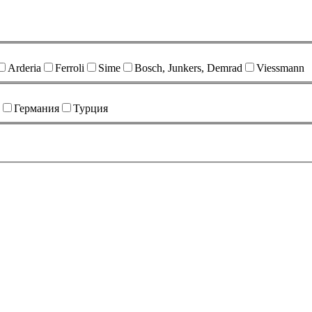
Arderia
Ferroli
Sime
Bosch, Junkers, Demrad
Viessmann
Германия
Турция