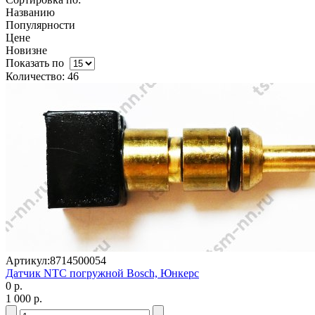
Названию
Популярности
Цене
Новизне
Показать по
Количество: 46
Артикул:
8714500054
Датчик NTC погружной Bosch, Юнкерс
0 р.
1 000 р.