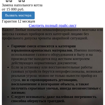
Замена напольного котла
от 15 000 руб.
Вызвать мастера
Гарантия 12 месяцев
Смотреть полный прайс-лист
Важно!
Любые попытки неквалифицированного монтажа или
запуска газовых приборов всех категорий лицами без
профильного допуска чреваты аварийной ситуацией.
Горючие смеси относятся к категории
взрывопожароопасных материалов.
Именно поэтому,
использование газового оборудования в быту и на
производстве находится под жестким контролем
действующих нормативных документов;
Если за установку или восстановительные работы
газовых устройств берутся непрофессионалы, возникает
реальная угроза: можно не только вывести прибор из
строя,
но и спровоцировать детонацию,
воспламенение и возгорание объекта, а также
получить серьезные увечья, иногда несовместимые с
жизнью;
Следует осознавать: даже малейшая погрешность
способна обернуться трагедией.