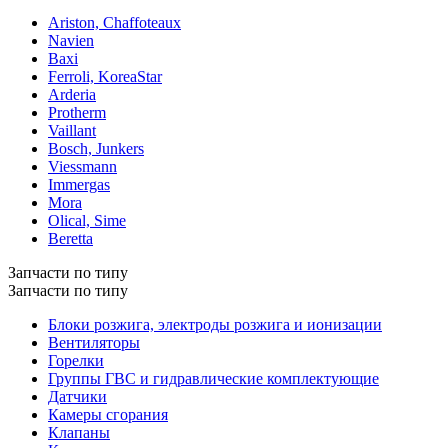
Ariston, Chaffoteaux
Navien
Baxi
Ferroli, KoreaStar
Arderia
Protherm
Vaillant
Bosch, Junkers
Viessmann
Immergas
Mora
Olical, Sime
Beretta
Запчасти по типу
Запчасти по типу
Блоки розжига, электроды розжига и ионизации
Вентиляторы
Горелки
Группы ГВС и гидравлические комплектующие
Датчики
Камеры сгорания
Клапаны