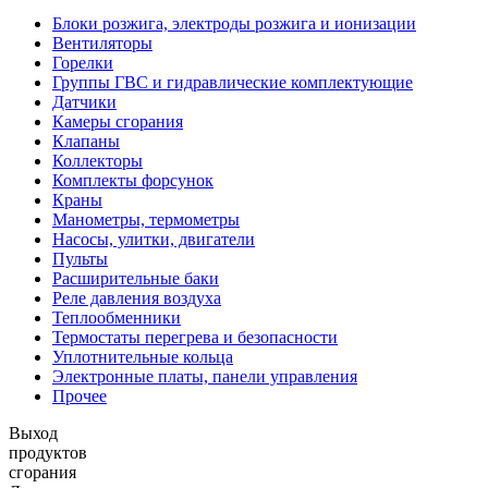
Блоки розжига, электроды розжига и ионизации
Вентиляторы
Горелки
Группы ГВС и гидравлические комплектующие
Датчики
Камеры сгорания
Клапаны
Коллекторы
Комплекты форсунок
Краны
Манометры, термометры
Насосы, улитки, двигатели
Пульты
Расширительные баки
Реле давления воздуха
Теплообменники
Термостаты перегрева и безопасности
Уплотнительные кольца
Электронные платы, панели управления
Прочее
Выход
продуктов
сгорания