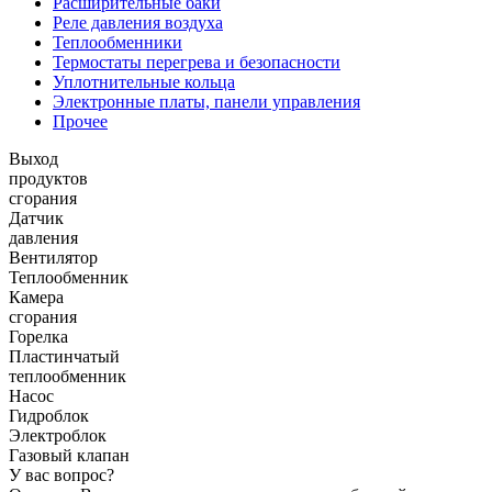
Расширительные баки
Реле давления воздуха
Теплообменники
Термостаты перегрева и безопасности
Уплотнительные кольца
Электронные платы, панели управления
Прочее
Выход
продуктов
сгорания
Датчик
давления
Вентилятор
Теплообменник
Камера
сгорания
Горелка
Пластинчатый
теплообменник
Насос
Гидроблок
Электроблок
Газовый клапан
У вас вопрос?