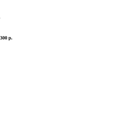
о
 300 р.