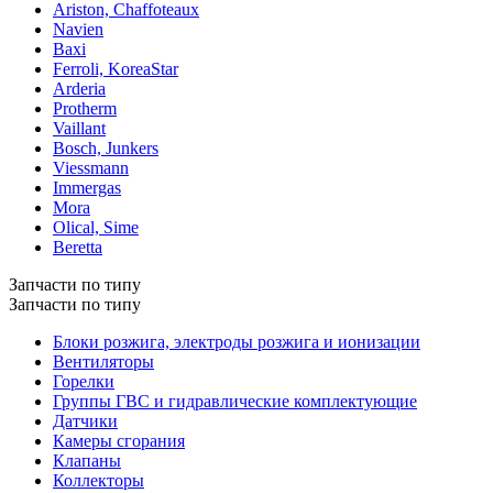
Ariston, Chaffoteaux
Navien
Baxi
Ferroli, KoreaStar
Arderia
Protherm
Vaillant
Bosch, Junkers
Viessmann
Immergas
Mora
Olical, Sime
Beretta
Запчасти по типу
Запчасти по типу
Блоки розжига, электроды розжига и ионизации
Вентиляторы
Горелки
Группы ГВС и гидравлические комплектующие
Датчики
Камеры сгорания
Клапаны
Коллекторы