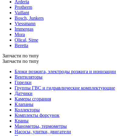
Arderia
Protherm
Vaillant
Bosch, Junkers
Viessmann
Immergas
Mora
Olical, Sime
Beretta
Запчасти по типу
Запчасти по типу
Блоки розжига, электроды розжига и ионизации
Вентиляторы
Горелки
Группы ГВС и гидравлические комплектующие
Датчики
Камеры сгорания
Клапаны
Коллекторы
Комплекты форсунок
Краны
Манометры, термометры
Насосы, улитки, двигатели