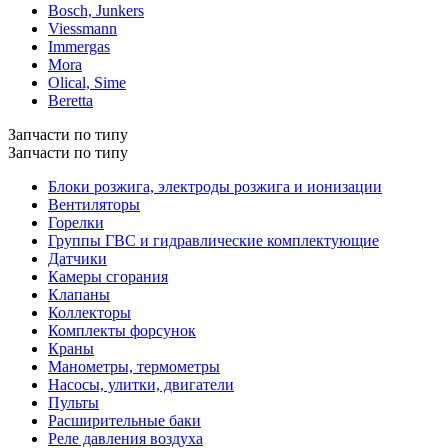
Bosch, Junkers
Viessmann
Immergas
Mora
Olical, Sime
Beretta
Запчасти по типу
Запчасти по типу
Блоки розжига, электроды розжига и ионизации
Вентиляторы
Горелки
Группы ГВС и гидравлические комплектующие
Датчики
Камеры сгорания
Клапаны
Коллекторы
Комплекты форсунок
Краны
Манометры, термометры
Насосы, улитки, двигатели
Пульты
Расширительные баки
Реле давления воздуха