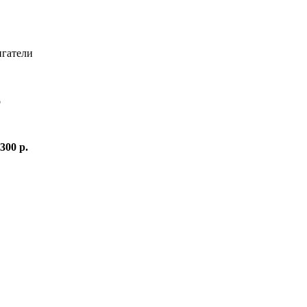
игатели
о
 300 р.