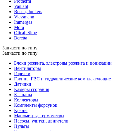
Protherm
Vaillant
Bosch, Junkers
Viessmann
Immergas
Mora
Olical, Sime
Beretta
Запчасти по типу
Запчасти по типу
Блоки розжига, электроды розжига и ионизации
Вентиляторы
Горелки
Группы ГВС и гидравлические комплектующие
Датчики
Камеры сгорания
Клапаны
Коллекторы
Комплекты форсунок
Краны
Манометры, термометры
Насосы, улитки, двигатели
Пульты