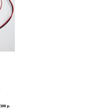
о
 300 р.