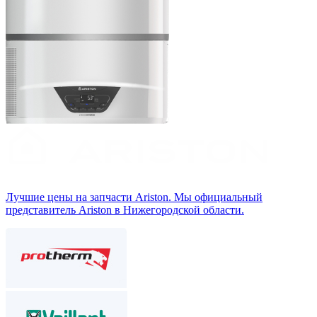
Лучшие цены на запчасти Аriston. Мы официальный
представитель Ariston в Нижегородской области.