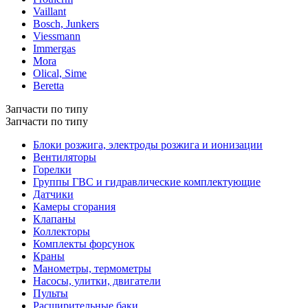
Vaillant
Bosch, Junkers
Viessmann
Immergas
Mora
Olical, Sime
Beretta
Запчасти по типу
Запчасти по типу
Блоки розжига, электроды розжига и ионизации
Вентиляторы
Горелки
Группы ГВС и гидравлические комплектующие
Датчики
Камеры сгорания
Клапаны
Коллекторы
Комплекты форсунок
Краны
Манометры, термометры
Насосы, улитки, двигатели
Пульты
Расширительные баки