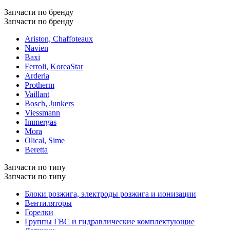
Запчасти по бренду
Запчасти по бренду
Ariston, Chaffoteaux
Navien
Baxi
Ferroli, KoreaStar
Arderia
Protherm
Vaillant
Bosch, Junkers
Viessmann
Immergas
Mora
Olical, Sime
Beretta
Запчасти по типу
Запчасти по типу
Блоки розжига, электроды розжига и ионизации
Вентиляторы
Горелки
Группы ГВС и гидравлические комплектующие