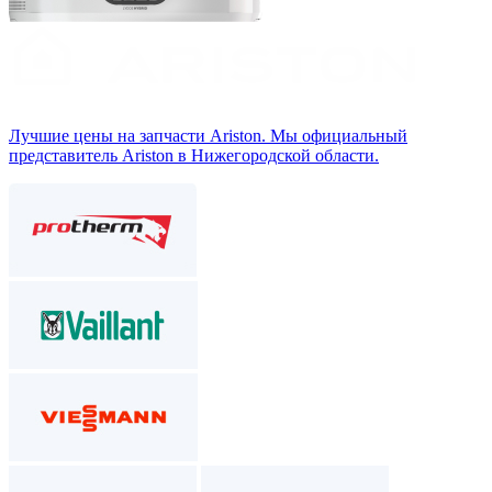
Лучшие цены на запчасти Аriston. Мы официальный
представитель Ariston в Нижегородской области.